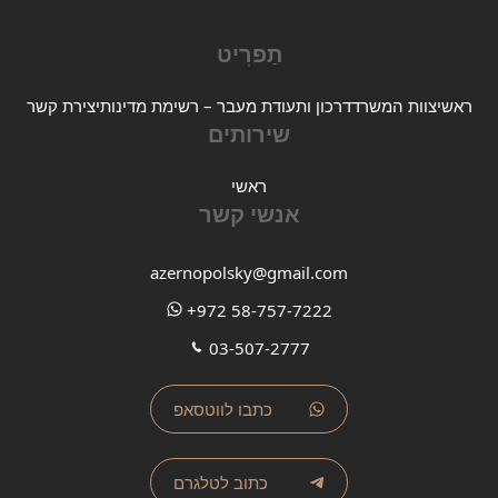
תַפרִיט
ראשי
צוות המשרד
דרכון ותעודת מעבר – רשימת מדינות
יצירת קשר
שירותים
ראשי
אנשי קשר
azernopolsky@gmail.com
+972 58-757-7222
03-507-2777
כתבו לווטסאפ
כתוב לטלגרם