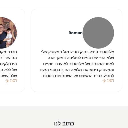
Roman
אלכסנדר טיפל בתיק תביע מול המעסיק שלי
חברה מקצו
שלא הפריש כספים לפוליסה במשך שנה
הם עזרו ב
לאחר המכתב של אלכסנדר לא עברו יומיים
והמעסיק כיסא את מלואה החוב בנוסף הגענו
של ללא הפס
לתביע בבית המשפט על השתתפות בסכום
שלנו עשה 
הצג
הצג
הטרחה לעורך דין וגם שם אלכסנדר הצליח
והניירת.
להוציא את הפסק דין לטובתי
בהחלט מומ
תודה רבה על העבודה
בהצלחה בתיקים הבאים
כתוב לנו