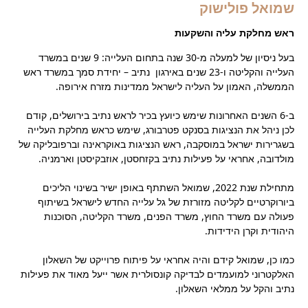
שמואל פולישוק
ראש מחלקת עליה והשקעות
בעל ניסיון של למעלה מ-30 שנה בתחום העלייה: 9 שנים במשרד
העלייה והקליטה ו-23 שנים באירגון נתיב – יחידת סמך במשרד ראש
הממשלה, האמון על העליה לישראל ממדינות מזרח אירופה.
ב-6 השנים האחרונות שימש כיועץ בכיר לראש נתיב בירושלים, קודם
לכן ניהל את הנציגות בסנקט פטרבורג, שימש כראש מחלקת העלייה
בשגרירות ישראל במוסקבה, ראש הנציגות באוקראינה וברפובליקה של
מולדובה, אחראי על פעילות נתיב בקזחסטן, אוזבקיסטן וארמניה.
מתחילת שנת 2022, שמואל השתתף באופן ישיר בשינוי הליכים
ביורוקרטיים לקליטה מזורזת של גל עלייה החדש לישראל בשיתוף
פעולה עם משרד החוץ, משרד הפנים, משרד הקליטה, הסוכנות
היהודית וקרן הידידות.
כמו כן, שמואל קידם והיה אחראי על פיתוח פרוייקט של השאלון
האלקטרוני למועמדים לבדיקה קונסולרית אשר ייעל מאוד את פעילות
נתיב והקל על ממלאי השאלון.