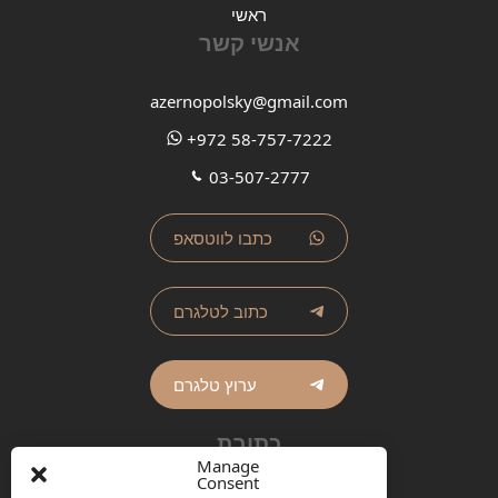
ראשי
אנשי קשר
azernopolsky@gmail.com
+972 58-757-7222
03-507-2777
כתבו לווטסאפ
כתוב לטלגרם
ערוץ טלגרם
כתובת
Manage
Consent
ישראל, תל אביב, מרכז ממשלתי,