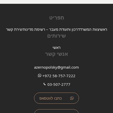
תַפרִיט
ראשי
צוות המשרד
דרכון ותעודת מעבר – רשימת מדינות
יצירת קשר
שירותים
ראשי
אנשי קשר
azernopolsky@gmail.com
+972 58-757-7222
03-507-2777
כתבו לווטסאפ