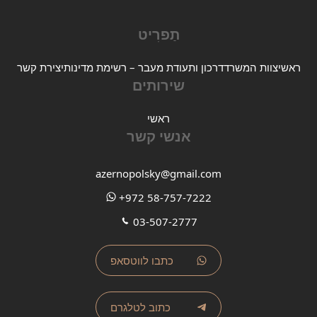
תַפרִיט
ראשי
צוות המשרד
דרכון ותעודת מעבר – רשימת מדינות
יצירת קשר
שירותים
ראשי
אנשי קשר
azernopolsky@gmail.com
+972 58-757-7222
03-507-2777
כתבו לווטסאפ
כתוב לטלגרם