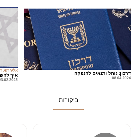
אליה
רִפָּטרִי
דרכון: נוהל ותנאים להנפקה
איך להשיג
08
.
04
.
2024
23
.
02
.
2025
ביקורות