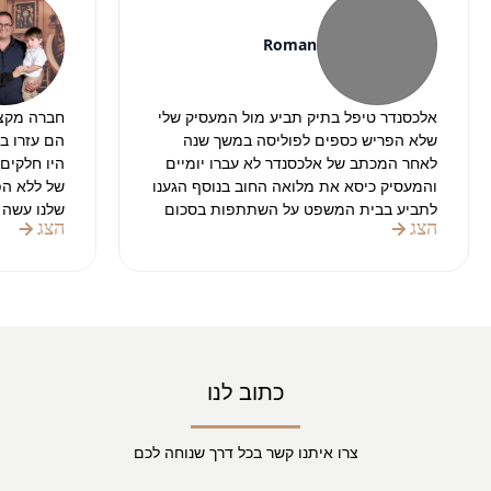
Roman
אלכסנדר טיפל בתיק תביע מול המעסיק שלי
חברה מקצו
שלא הפריש כספים לפוליסה במשך שנה
הם עזרו ב
לאחר המכתב של אלכסנדר לא עברו יומיים
והמעסיק כיסא את מלואה החוב בנוסף הגענו
של ללא הפס
לתביע בבית המשפט על השתתפות בסכום
שלנו עשה 
הצג
הצג
הטרחה לעורך דין וגם שם אלכסנדר הצליח
והניירת.
להוציא את הפסק דין לטובתי
בהחלט מומ
תודה רבה על העבודה
בהצלחה בתיקים הבאים
כתוב לנו
צרו איתנו קשר בכל דרך שנוחה לכם