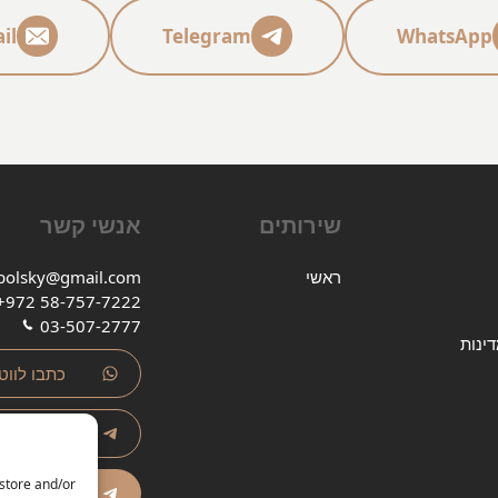
il
Telegram
WhatsApp
שירותים
אנשי קשר
ראשי
polsky@gmail.com
+972 58-757-7222
03-507-2777
ינות
כתבו לוו
כתוב לטל
 store and/or
ערוץ ט