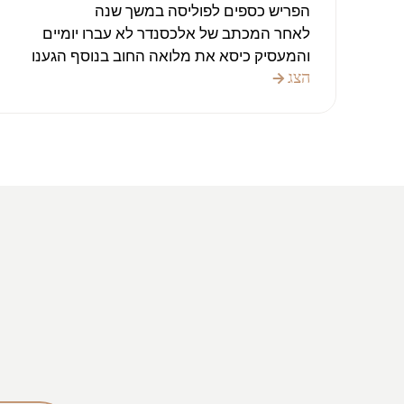
הפריש כספים לפוליסה במשך שנה
לאחר המכתב של אלכסנדר לא עברו יומיים
והמעסיק כיסא את מלואה החוב בנוסף הגענו
לתביע בבית המשפט על השתתפות בסכום
הצג
הטרחה לעורך דין וגם שם אלכסנדר הצליח להוציא
את הפסק דין לטובתי
תודה רבה על העבודה
בהצלחה בתיקים הבאים