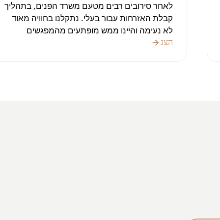
לאחר סירובים רבים מטעם משרד הפנים, בתהליך
קבלת האזרחות עבור בעלי. נתקלנו בחוויה מאוד
לא נעימה והיינו ממש מופתעים מהמפגשים
החוזרים ונשנים עם פקידים שלא היו רגישים
הצג
לרגשות האנשים, וההערות שלהם היו לא במקום,
לומר מעט. לאחר פנייה למשרד הפנים של אלכס
ועורכת הדין אנה ממשרדו, שתמיד היו מוכנים
להקשיב לנו ותמיד היו שם בשבילנו, בעלי סוף סוף
קיבל אזרחות לפני שבוע. זה קרה הודות ליחס
המקצועי והאנושי של משרד עורכי הדין של אלכס
זרנופולסקי. אנחנו מאוד שמחים שהגורל הביא
אותנו יחד ואנחנו יכולים להמליץ על המשרד הזה
לכל מי שרוצה להרגיש בבית, ועורכי הדין ידאגו
לאינטרסים שלך. זה הכי טוב שיש כיום בשוק
בישראל. אלכס מקיים את מה שהוא מבטיח,
במאה אחוז.