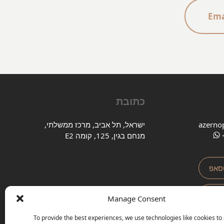
Ema
כתובת
azerno
ישראל, תל אביב, מרכז ממשלתי,
מנחם בגין, 125, קומה E2
טסאפ
גרם
Manage Consent
To provide the best experiences, we use technologies like cookies to
לגרם