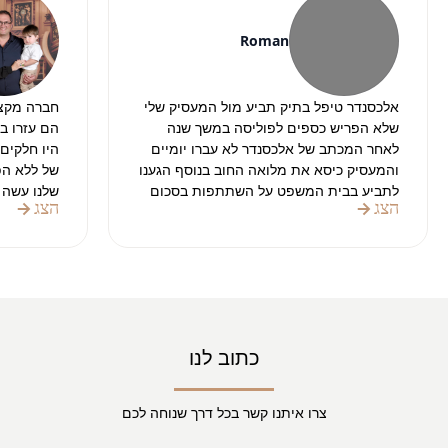
Roman
אלכסנדר טיפל בתיק תביע מול המעסיק שלי
חברה מקצו
שלא הפריש כספים לפוליסה במשך שנה
הם עזרו ב
לאחר המכתב של אלכסנדר לא עברו יומיים
והמעסיק כיסא את מלואה החוב בנוסף הגענו
של ללא הפס
לתביע בבית המשפט על השתתפות בסכום
שלנו עשה 
הצג
הצג
הטרחה לעורך דין וגם שם אלכסנדר הצליח
והניירת.
להוציא את הפסק דין לטובתי
בהחלט מומ
תודה רבה על העבודה
בהצלחה בתיקים הבאים
כתוב לנו
צרו איתנו קשר בכל דרך שנוחה לכם