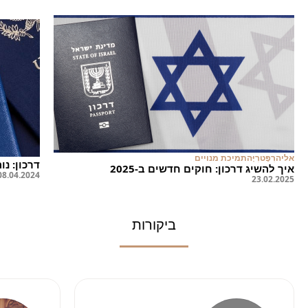
אליה
רִפָּטרִיָּה
תמיכת מנויים
דרכון: נ
איך להשיג דרכון: חוקים חדשים ב-2025
08
.
04
.
2024
23
.
02
.
2025
ביקורות