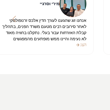
מירי וסרגיי
אנחנו זוג שהגענו לעורך הדין אלכס זרנופולסקי
לאחר סירובים רבים מטעם משרד הפנים, בתהליך
קבלת האזרחות עבור בעלי. נתקלנו בחוויה מאוד
לא נעימה והיינו ממש מופתעים מהמפגשים
החוזרים ונשנים עם פקידים שלא היו רגישים
הצג
לרגשות האנשים, וההערות שלהם היו לא במקום,
לומר מעט. לאחר פנייה למשרד הפנים של אלכס
ועורכת הדין אנה ממשרדו, שתמיד היו מוכנים
להקשיב לנו ותמיד היו שם בשבילנו, בעלי סוף סוף
קיבל אזרחות לפני שבוע. זה קרה הודות ליחס
המקצועי והאנושי של משרד עורכי הדין של אלכס
זרנופולסקי. אנחנו מאוד שמחים שהגורל הביא
אותנו יחד ואנחנו יכולים להמליץ על המשרד הזה
לכל מי שרוצה להרגיש בבית, ועורכי הדין ידאגו
לאינטרסים שלך. זה הכי טוב שיש כיום בשוק