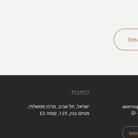
בישראל. אלכס מקיים את מה שהוא מבטיח,
במאה אחוז.
Ema
כתובת
azerno
ישראל, תל אביב, מרכז ממשלתי,
מנחם בגין, 125, קומה E2
טסאפ