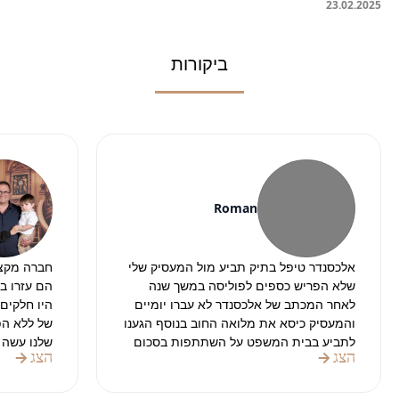
23
.
02
.
2025
ביקורות
Roman
אלכסנדר טיפל בתיק תביע מול המעסיק שלי
חברה מקצו
שלא הפריש כספים לפוליסה במשך שנה
הם עזרו ב
לאחר המכתב של אלכסנדר לא עברו יומיים
והמעסיק כיסא את מלואה החוב בנוסף הגענו
של ללא הפס
לתביע בבית המשפט על השתתפות בסכום
שלנו עשה 
הצג
הצג
הטרחה לעורך דין וגם שם אלכסנדר הצליח
והניירת.
להוציא את הפסק דין לטובתי
בהחלט מומ
תודה רבה על העבודה