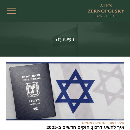
רִפָּטרִיָּה
אליה
רִפָּטרִיָּה
תמיכת מנויים
איך להשיג דרכון: חוקים חדשים ב-2025